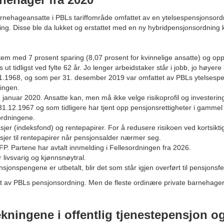
barnehageansatte i PBLs tariffområde omfattet av en ytelsespensjonsord
ing. Disse ble da lukket og erstattet med en ny hybridpensjonsordning
m med 7 prosent sparing (8,07 prosent for kvinnelige ansatte) og opptj
s ut tidligst ved fylte 62 år. Jo lenger arbeidstaker står i jobb, jo høyere 
.1.1968, og som per 31. desember 2019 var omfattet av PBLs ytelsespen
ningen.
. januar 2020. Ansatte kan, men må ikke velge risikoprofil og investerin
31.12.1967 og som tidligere har tjent opp pensjonsrettigheter i gamme
ordningene.
sjer (indeksfond) og rentepapirer. For å redusere risikoen ved kortsikti
sjer til rentepapirer når pensjonsalder nærmer seg.
 AFP. Partene har avtalt innmelding i Fellesordningen fra 2026.
 livsvarig og kjønnsnøytral.
sjonspengene er utbetalt, blir det som står igjen overført til pensjonsfell
et av PBLs pensjonsordning. Men de fleste ordinære private barnehager 
ningene i offentlig tjenestepensjon o