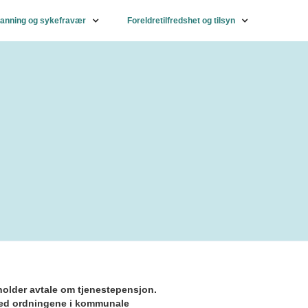
nning og sykefravær
Foreldretilfredshet og tilsyn
eholder avtale om tjenestepensjon.
med ordningene i kommunale