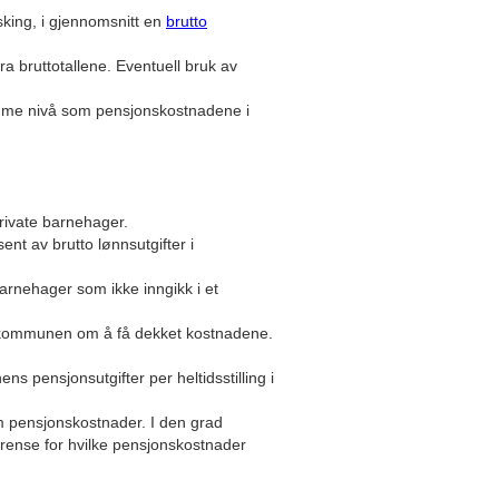
king, i gjennomsnitt en
brutto
 bruttotallene. Eventuell bruk av
amme nivå som pensjonskostnadene i
rivate barnehager.
nt av brutto lønnsutgifter i
arnehager som ikke inngikk i et
l kommunen om å få dekket kostnadene.
 pensjonsutgifter per heltidsstilling i
 pensjonskostnader. I den grad
grense for hvilke pensjonskostnader