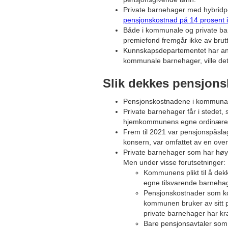
Private barnehager med hybridpe
pensjonskostnad på 14 prosent 
Både i kommunale og private bar
premiefond fremgår ikke av brutt
Kunnskapsdepartementet har ans
kommunale barnehager, ville det 
Slik dekkes pensjons
Pensjonskostnadene i kommunale 
Private barnehager får i stedet, 
hjemkommunens egne ordinære
Frem til 2021 var pensjonspåslag
konsern, var omfattet av en ove
Private barnehager som har høy
Men under visse forutsetninger:
Kommunens plikt til å dekk
egne tilsvarende barneha
Pensjonskostnader som ko
kommunen bruker av sitt pr
private barnehager har kra
Bare pensjonsavtaler som 