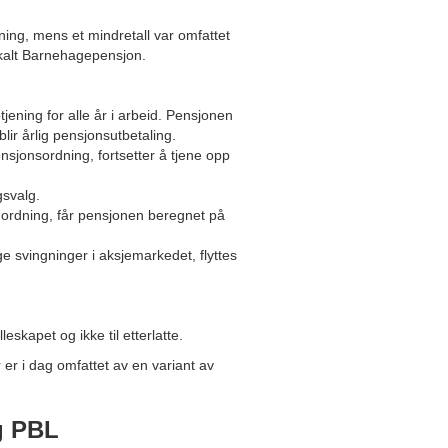
ning, mens et mindretall var omfattet
 kalt Barnehagepensjon.
ening for alle år i arbeid. Pensjonen
blir årlig pensjonsutbetaling.
sjonsordning, fortsetter å tjene opp
gsvalg.
l ordning, får pensjonen beregnet på
ge svingninger i aksjemarkedet, flyttes
eskapet og ikke til etterlatte.
er i dag omfattet av en variant av
g PBL