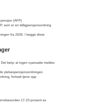
 pensjon (AFP).
FP, som er en tidligpensjonsordning
rdningen fra 2026. I begge disse
ager
 Det betyr at ingen nyansatte meldes
kkede ytelsespensjonsordningen.
dning, fortsatt tjene opp
ørrelsesorden 17-23 prosent av