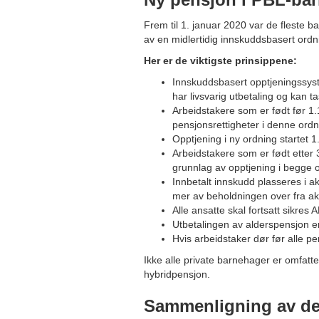
Frem til 1. januar 2020 var de fleste 
av en midlertidig innskuddsbasert ordn
Her er de viktigste prinsippene:
Innskuddsbasert opptjeningssyste
har livsvarig utbetaling og kan ta
Arbeidstakere som er født før 1
pensjonsrettigheter i denne ord
Opptjening i ny ordning startet 1
Arbeidstakere som er født etter 
grunnlag av opptjening i begge 
Innbetalt innskudd plasseres i ak
mer av beholdningen over fra ak
Alle ansatte skal fortsatt sikres
Utbetalingen av alderspensjon er
Hvis arbeidstaker dør før alle pen
Ikke alle private barnehager er omfatt
hybridpensjon.
Sammenligning av dek