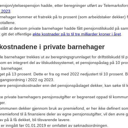
nsjon/ytelsespensjon hadde, etter beregninger utført av Telemarksfors
i 2023
.
nehager kommer et fratrekk på to prosent (som arbeidstaker dekker) fra
otallene.
lått at dersom private barnehager hadde fått pensjonstilskudd på s
gitt det offentlige
økte kostnader på to til tre milliarder kroner i året
.
kostnadene i private barnehager
barnehager trekkes ut av beregningsgrunnlaget for driftstilskudd til p
som en integrert del av tilskuddssystemet, et pensjonspåslag på 10 prose
 barnehager.
et på 13 prosent. Dette er fra og med 2022 nedjustert til 10 prosent. B
rgangsordning i 2022 og 2023.
ere pensjonskostnader enn det pensjonspåslaget dekker, kan søke ti
e private barnehagers pensjonsutgifter er begrenset oppad til kommunens
ger.
mmunen dekker gjennom bruk av premiefond, er her ikke definert som
emiefond til å finansiere deler av egne pensjonsutgifter, vil den øvre 
v på å få dekket, bli tilsvarende lavere.
er inngått før 01.01.2019 er omfattet av søknadsordningen.