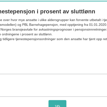
enestepensjon i prosent av sluttlønn
e over hvor mye ansatte i ulike aldersgrupper kan forvente utbetalt i 
agsmodellen) og PBL Barnehagepensjon, med opptjening fra 01.01.2020
orges bransjeavtale for avkastningsprognoser i pensjonsinnretninger. 
e ordningene i prosent av sluttlønn.
tidligere tjenestepensjonsordninger som den ansatte har tjent opp rettig