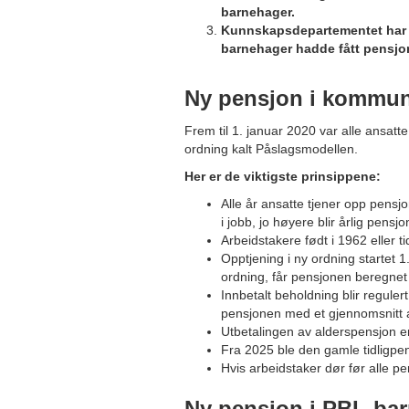
barnehager.
Kunnskapsdepartementet har ansl
barnehager hadde fått pensjo
Ny pensjon i kommun
Frem til 1. januar 2020 var alle ansat
ordning kalt Påslagsmodellen.
Her er de viktigste prinsippene:
Alle år ansatte tjener opp pensjo
i jobb, jo høyere blir årlig pensj
Arbeidstakere født i 1962 eller t
Opptjening i ny ordning startet 
ordning, får pensjonen beregnet
Innbetalt beholdning blir regule
pensjonen med et gjennomsnitt a
Utbetalingen av alderspensjon er
Fra 2025 ble den gamle tidligpen
Hvis arbeidstaker dør før alle pen
Ny pensjon i PBL-bar