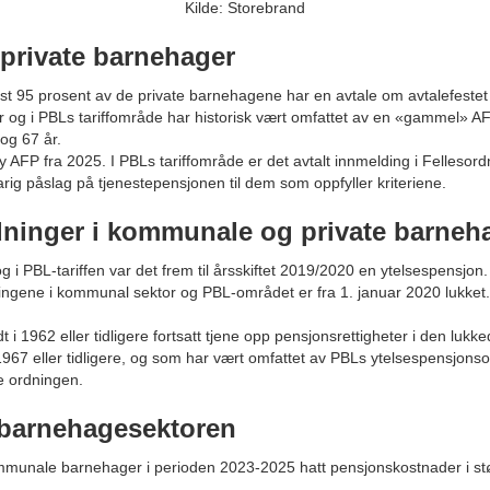
Kilde: Storebrand
private barnehager
st 95 prosent av de private barnehagene har en avtale om avtalefestet
or og i PBLs tariffområde har historisk vært omfattet av en «gammel» A
og 67 år.
t ny AFP fra 2025. I PBLs tariffområde er det avtalt innmelding i Felleso
rig påslag på tjenestepensjonen til dem som oppfyller kriteriene.
ninger i kommunale og private barneh
 PBL-tariffen var det frem til årsskiftet 2019/2020 en ytelsespensjon.
ngene i kommunal sektor og PBL-området er fra 1. januar 2020 lukket.
t i 1962 eller tidligere fortsatt tjene opp pensjonsrettigheter i den lu
1967 eller tidligere, og som har vært omfattet av PBLs ytelsespensjonsor
e ordningen.
 barnehagesektoren
ommunale barnehager i perioden 2023-2025 hatt pensjonskostnader i st