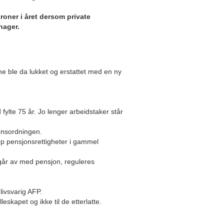
kroner i året dersom private
hager.
e ble da lukket og erstattet med en ny
 fylte 75 år. Jo lenger arbeidstaker står
jonsordningen.
opp pensjonsrettigheter i gammel
 går av med pensjon, reguleres
livsvarig AFP.
eskapet og ikke til de etterlatte.