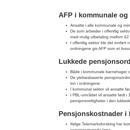
AFP i kommunale og 
Ansatte i alle kommunale og min
De som arbeider i offentlig sekt
med mulig utbetaling mellom 62 
I offentlig sektor ble det innfør
ordningene gis AFP som et livsva
Lukkede pensjonsord
Både i kommunale barnehager og i
De ytelsesbaserte pensjonsordni
inn i ordningene.
I kommunal sektor vil ansatte fød
I PBL-området vil ansatte født i 
pensjonsrettigheter i den lukked
Pensjonskostnader i
Ifølge Telemarksforsking har k
pensjonsgivende lønn.