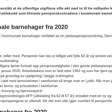
ått at de offentlige utgiftene ville økt med to til tre milliarder 
nstilskudd som tilsvarte pensjonskostnadene i kommunale barne
ale barnehager fra 2020
te i kommunale barnehager omfattet av en ytelsespensjonsordning. Denn
n, teller med. Pensjonen kan tas ut tidligst ved fylte 62 år og senest ved
onsutbetaling.
idligere tjener fortsatt opp pensjonsrettigheter i den gamle ytelsespens
1. januar 2020. Arbeidstakere som er født etter 1962 og som har tjent 
 på grunnlag av opptjening i begge ordningene.
rt i takt med lønnsveksten i samfunnet så lenge man er i jobb. Når man
v lønns- og prisveksten i samfunnet.
 livsvarig og kjønnsnøytral.
sjonsordningen AFP (utbetaling fra 62 til 67 år) erstattet med en ny og 
sjonspengene er utbetalt, blir det som står igjen overført til pensjonsfell
nehager fra 2020