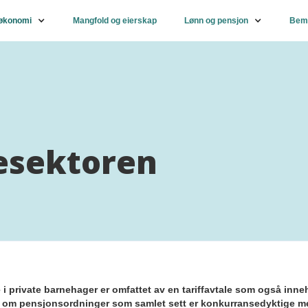
 økonomi
Mangfold og eierskap
Lønn og pensjon
Bema
esektoren
 i private barnehager er omfattet av en tariffavtale som også inn
er om pensjonsordninger som samlet sett er konkurransedyktige 