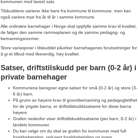
kommunen med lavest sats.
Tilskuddene varierer ikke bare fra kommune til kommune, men kan
også variere mye fra år til år i samme kommune.
Alle ordinære barnehager i Norge skal oppfylle samme krav til kvalitet,
de følger den samme rammeplanen og de samme pedagog- og
bemanningsnormer.
Store variasjoner i tilskuddet påvirker barnehagenes forutsetninger for
å gi et tilbud med likeverdig, høy kvalitet.
Satser, driftstilskudd per barn (0-2 år) i
private barnehager
Kommunene beregner egne satser for små (0-2 år) og store (3-
6 år) barn.
På grunn av høyere krav til grunnbemanning og pedagogtetthet
for de yngste barna, er driftstilskuddssatsene for disse barna
høyere.
Grafen nedenfor viser driftstilskuddssatsene (per barn, 0-2 år) i
landets kommuner.
Du kan velge om du skal se grafen for kommuner med full
foreldrebetaling, redusert foreldrebetaling og ingen