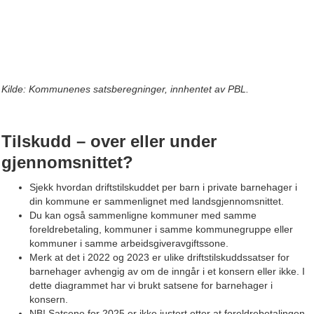
Kilde: Kommunenes satsberegninger, innhentet av PBL.
Tilskudd – over eller under
gjennomsnittet?​
Sjekk hvordan driftstilskuddet per barn i private barnehager i
din kommune er sammenlignet med landsgjennomsnittet.
Du kan også sammenligne kommuner med samme
foreldrebetaling, kommuner i samme kommunegruppe eller
kommuner i samme arbeidsgiveravgiftssone.
Merk at det i 2022 og 2023 er ulike driftstilskuddssatser for
barnehager avhengig av om de inngår i et konsern eller ikke. I
dette diagrammet har vi brukt satsene for barnehager i
konsern.
NB! Satsene for 2025 er ikke justert etter at foreldrebetalingen