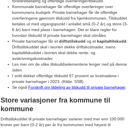
foreldrebetaling og offentlige overføringer/tilskudd.
Kommunale barnehager får offentlige overføringer over
kommunens budsjett. Private barnehager får de offentlige
overføringene gjennom tilskudd fra hjemkommunen. Tilskuddet
betales ut med utgangspunkt i antallet små (0-2 år) og store (3-
6 år) barn med plass i barnehagen. Det er klare regler for
hvordan tilskudd til private barnehager skal utmåles.
Private barnehager får et
driftstilskudd
og et
kapitaltilskudd
.
Driftstilskuddet skal i teorien dekke driftskostnader, mens
kapitaltilskuddet i teorien skal dekke rente- og
avskrivningskostnader.
Les mer om de ulike tilskuddselementene lenger ned på denne
siden.
I snitt dekket offentlige tilskudd 87 prosent av kostnadene i
private barnehager i 2023. (Kilde: SSB)
Se også
Forskrift om tildeling av tilskudd til private barnehager
.
Store variasjoner fra kommune til
kommune
Driftstilskuddet til private barnehager varierer med mer enn 100.000
kroner per barn (0-2 år) per år fra kommunen med høyest til