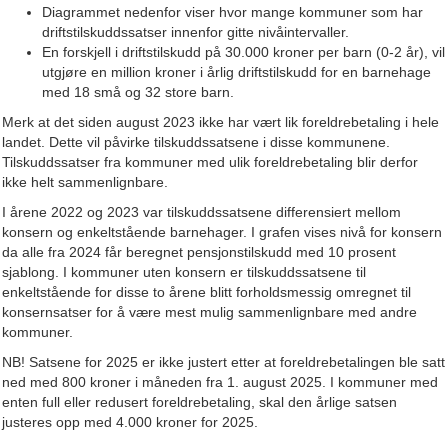
Diagrammet nedenfor viser hvor mange kommuner som har
driftstilskuddssatser innenfor gitte nivåintervaller.
En forskjell i driftstilskudd på 30.000 kroner per barn (0-2 år), vil
utgjøre en million kroner i årlig driftstilskudd for en barnehage
med 18 små og 32 store barn.
Merk at det siden august 2023 ikke har vært lik foreldrebetaling i hele
landet. Dette vil påvirke tilskuddssatsene i disse kommunene.
Tilskuddssatser fra kommuner med ulik foreldrebetaling blir derfor
ikke helt sammenlignbare.
I årene 2022 og 2023 var tilskuddssatsene differensiert mellom
konsern og enkeltstående barnehager. I grafen vises nivå for konsern
da alle fra 2024 får beregnet pensjonstilskudd med 10 prosent
sjablong. I kommuner uten konsern er tilskuddssatsene til
enkeltstående for disse to årene blitt forholdsmessig omregnet til
konsernsatser for å være mest mulig sammenlignbare med andre
kommuner.
NB! Satsene for 2025 er ikke justert etter at foreldrebetalingen ble satt
ned med 800 kroner i måneden fra 1. august 2025. I kommuner med
enten full eller redusert foreldrebetaling, skal den årlige satsen
justeres opp med 4.000 kroner for 2025.