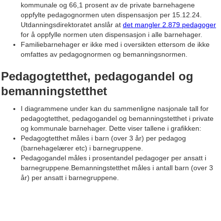
kommunale og 66,1 prosent av de private barnehagene
omregnede heltidsplasser legges til grunn i beregningen.
Administrativt ansatte holdes utenfor regnestykket. En
oppfylte pedagognormen uten dispensasjon per 15.12.24.
Kommunen kan innvilge dispensasjon fra
som jobber 50 prosent som styrer og 50 prosent på
Utdanningsdirektoratet anslår at
utdanningskravet for pedagogisk leder for inntil ett år om
det mangler 2.879 pedagoger
avdeling vil telle som en halv ansatt i grunnbemanningen.
for å oppfylle normen uten dispensasjon i alle barnehager.
gangen, dersom barnehageeier søker om det, stillingen
Kravet i bemanningsnormen stilles for barnehagen som
Familiebarnehager er ikke med i oversikten ettersom de ikke
det søkes dispensasjon for har vært offentlig utlyst og det
helhet, ikke på gruppe- eller avdelingsnivå.
omfattes av pedagognormen og bemanningsnormen.
ikke har meldt seg kvalifisert søker.
Det kan benyttes prosentvise stillinger for å oppfylle
Pedagognormen gjelder bare ordinære barnehager, ikke
normen.
Pedagogtetthet, pedagogandel og
familiebarnehager og åpne barnehager.
Kommunen kan gi dispensasjon fra bemanningsnormen
for inntil ett år av gangen når særlige hensyn tilsier det.
bemanningstetthet
Bemanningsnormen gjelder bare ordinære barnehager,
ikke familiebarnehager og åpne barnehager.
I diagrammene under kan du sammenligne nasjonale tall for
pedagogtetthet, pedagogandel og bemanningstetthet i private
og kommunale barnehager. Dette viser tallene i grafikken:
Pedagogtetthet måles i barn (over 3 år) per pedagog
(barnehagelærer etc) i barnegruppene.
Pedagogandel måles i prosentandel pedagoger per ansatt i
barnegruppene.Bemanningstetthet måles i antall barn (over 3
år) per ansatt i barnegruppene.